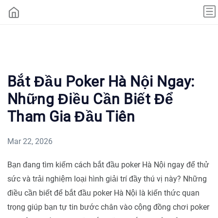
Bắt Đầu Poker Hà Nội Ngay:
Những Điều Cần Biết Để
Tham Gia Đầu Tiên
Mar 22, 2026
Bạn đang tìm kiếm cách bắt đầu poker Hà Nội ngay để thử
sức và trải nghiệm loại hình giải trí đầy thú vị này? Những
điều cần biết để bắt đầu poker Hà Nội là kiến thức quan
trọng giúp bạn tự tin bước chân vào cộng đồng chơi poker