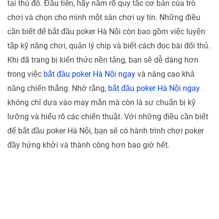
tại thủ đô. Đầu tiên, hãy nắm rõ quy tắc cơ bản của trò
chơi và chọn cho mình một sân chơi uy tín. Những điều
cần biết để bắt đầu poker Hà Nội còn bao gồm việc luyện
tập kỹ năng chơi, quản lý chip và biết cách đọc bài đối thủ.
Khi đã trang bị kiến thức nền tảng, bạn sẽ dễ dàng hơn
trong việc
bắt đầu poker Hà Nội ngay
và nâng cao khả
năng chiến thắng. Nhớ rằng,
bắt đầu poker Hà Nội ngay
không chỉ dựa vào may mắn mà còn là sự chuẩn bị kỹ
lưỡng và hiểu rõ các chiến thuật. Với những điều cần biết
để bắt đầu poker Hà Nội, bạn sẽ có hành trình chơi poker
đầy hứng khởi và thành công hơn bao giờ hết.