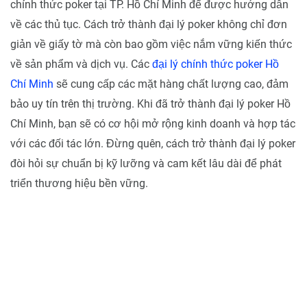
chính thức poker tại TP. Hồ Chí Minh để được hướng dẫn
về các thủ tục. Cách trở thành đại lý poker không chỉ đơn
giản về giấy tờ mà còn bao gồm việc nắm vững kiến thức
về sản phẩm và dịch vụ. Các
đại lý chính thức poker Hồ
Chí Minh
sẽ cung cấp các mặt hàng chất lượng cao, đảm
bảo uy tín trên thị trường. Khi đã trở thành đại lý poker Hồ
Chí Minh, bạn sẽ có cơ hội mở rộng kinh doanh và hợp tác
với các đối tác lớn. Đừng quên, cách trở thành đại lý poker
đòi hỏi sự chuẩn bị kỹ lưỡng và cam kết lâu dài để phát
triển thương hiệu bền vững.