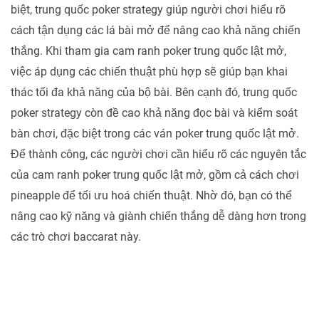
biệt, trung quốc poker strategy giúp người chơi hiểu rõ
cách tận dụng các lá bài mở để nâng cao khả năng chiến
thắng. Khi tham gia cam ranh poker trung quốc lật mở,
việc áp dụng các chiến thuật phù hợp sẽ giúp bạn khai
thác tối đa khả năng của bộ bài. Bên cạnh đó, trung quốc
poker strategy còn đề cao khả năng đọc bài và kiểm soát
bàn chơi, đặc biệt trong các ván poker trung quốc lật mở.
Để thành công, các người chơi cần hiểu rõ các nguyên tắc
của cam ranh poker trung quốc lật mở, gồm cả cách chơi
pineapple để tối ưu hoá chiến thuật. Nhờ đó, bạn có thể
nâng cao kỹ năng và giành chiến thắng dễ dàng hơn trong
các trò chơi baccarat này.