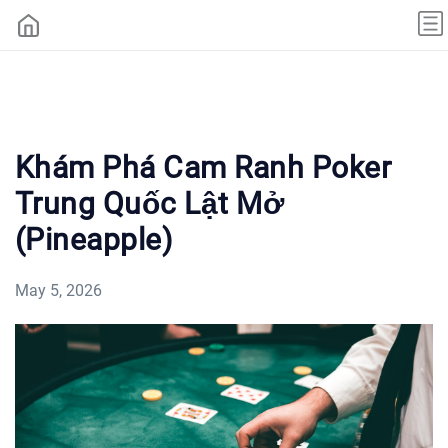
Khám Phá Cam Ranh Poker
Trung Quốc Lật Mở
(Pineapple)
May 5, 2026