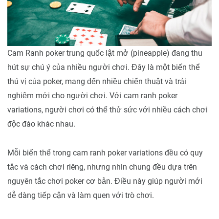
Cam Ranh poker trung quốc lật mở (pineapple) đang thu
hút sự chú ý của nhiều người chơi. Đây là một biến thể
thú vị của poker, mang đến nhiều chiến thuật và trải
nghiệm mới cho người chơi. Với cam ranh poker
variations, người chơi có thể thử sức với nhiều cách chơi
độc đáo khác nhau.
Mỗi biến thể trong cam ranh poker variations đều có quy
tắc và cách chơi riêng, nhưng nhìn chung đều dựa trên
nguyên tắc chơi poker cơ bản. Điều này giúp người mới
dễ dàng tiếp cận và làm quen với trò chơi.