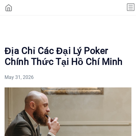
Địa Chỉ Các Đại Lý Poker
Chính Thức Tại Hồ Chí Minh
May 31, 2026