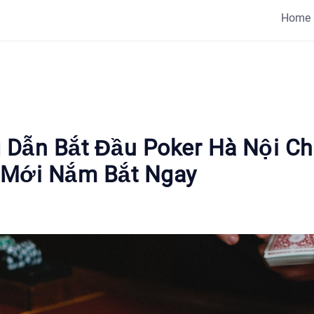
Home
Dẫn Bắt Đầu Poker Hà Nội C
Mới Nắm Bắt Ngay