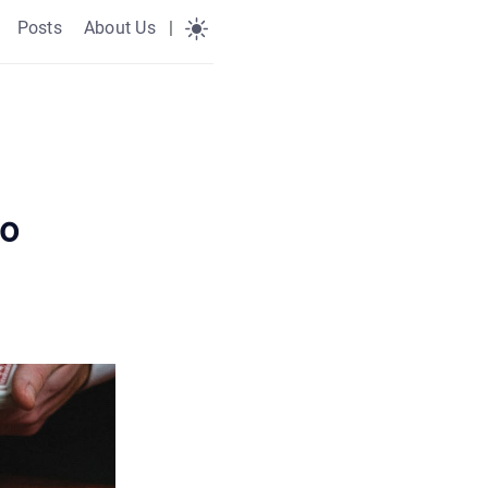
Posts
About Us
|
ho