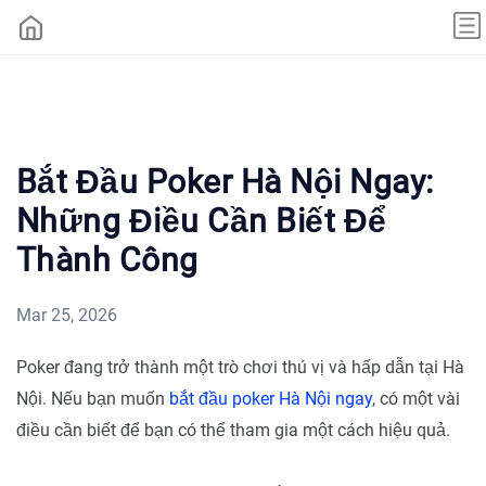
Bắt Đầu Poker Hà Nội Ngay:
Những Điều Cần Biết Để
Thành Công
Mar 25, 2026
Poker đang trở thành một trò chơi thú vị và hấp dẫn tại Hà
Nội. Nếu bạn muốn
bắt đầu poker Hà Nội ngay
, có một vài
điều cần biết để bạn có thể tham gia một cách hiệu quả.