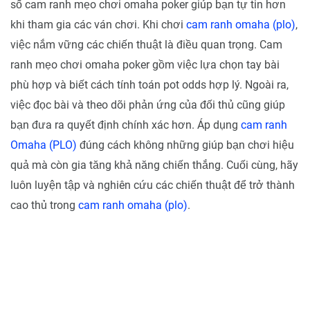
số cam ranh mẹo chơi omaha poker giúp bạn tự tin hơn
khi tham gia các ván chơi. Khi chơi
cam ranh omaha (plo)
,
việc nắm vững các chiến thuật là điều quan trọng. Cam
ranh mẹo chơi omaha poker gồm việc lựa chọn tay bài
phù hợp và biết cách tính toán pot odds hợp lý. Ngoài ra,
việc đọc bài và theo dõi phản ứng của đối thủ cũng giúp
bạn đưa ra quyết định chính xác hơn. Áp dụng
cam ranh
Omaha (PLO)
đúng cách không những giúp bạn chơi hiệu
quả mà còn gia tăng khả năng chiến thắng. Cuối cùng, hãy
luôn luyện tập và nghiên cứu các chiến thuật để trở thành
cao thủ trong
cam ranh omaha (plo)
.